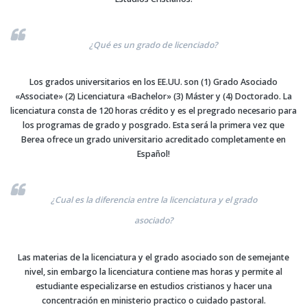
e
te
e
b
r
o
¿Qué es un grado de licenciado?
o
Los grados universitarios en los EE.UU. son (1) Grado Asociado
k
«Associate» (2) Licenciatura «Bachelor» (3) Máster y (4) Doctorado. La
licenciatura consta de 120 horas crédito y es el pregrado necesario para
los programas de grado y posgrado. Esta será la primera vez que
Berea ofrece un grado universitario acreditado completamente en
Español!
¿Cual es la diferencia entre la licenciatura y el grado
asociado?
Las materias de la licenciatura y el grado asociado son de semejante
nivel, sin embargo la licenciatura contiene mas horas y permite al
estudiante especializarse en estudios cristianos y hacer una
concentración en ministerio practico o cuidado pastoral.