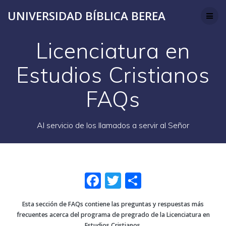
Skip
UNIVERSIDAD BÍBLICA BEREA
to
content
Licenciatura en
Estudios Cristianos
FAQs
Al servicio de los llamados a servir al Señor
F
T
S
a
w
h
Esta sección de FAQs contiene las preguntas y respuestas más
c
it
ar
frecuentes acerca del programa de pregrado de la Licenciatura en
Estudios Cristianos.