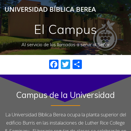
Skip
UNIVERSIDAD BÍBLICA BEREA
to
content
El Campus
Al servicio de los llamados a servir al Señor
F
T
S
a
w
h
c
it
ar
e
te
e
Campus de la Universidad
b
r
o
La Universidad Bíblica Berea ocupa la planta superior del
o
edificio Burris en las instalaciones de Luther Rice College
k
& Seminary. El horario regular de clases se celebrarán en